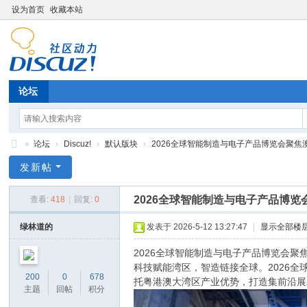
设为首页
收藏本站
论坛
»
论坛
›
Discuz!
›
默认版块
›
2026全球智能制造与电子产品博览会聚焦澳门
Di
发新帖
sc
2026全球智能制造与电子产品博
查看:
418
|
回复:
0
uz
!
绿林道的
发表于 2026-5-12 13:27:47
|
显示全部楼
B
2026全球智能制造与电子产品博览会聚
oa
科技赋能湾区，智造链接全球。2026全
200
0
678
托粤港澳大湾区产业优势，打造集前沿展
rd
主题
回帖
积分