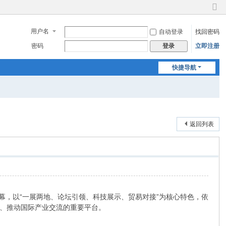
切
换
用户名
自动登录
找回密码
到
窄
密码
立即注册
登录
版
快捷导航
返回列表
启幕，以“一展两地、论坛引领、科技展示、贸易对接”为核心特色，依
、推动国际产业交流的重要平台。