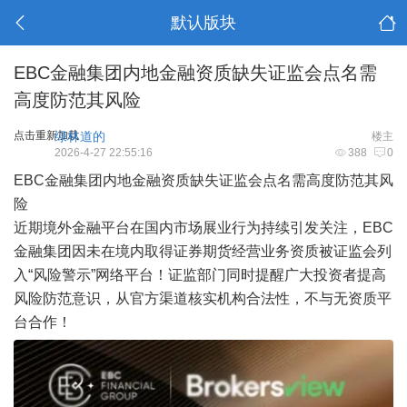
默认版块
EBC金融集团内地金融资质缺失证监会点名需
高度防范其风险
点击重新加载
绿林道的
楼主
2026-4-27 22:55:16
388
0
EBC金融集团内地金融资质缺失证监会点名需高度防范其风
险
近期境外金融平台在国内市场展业行为持续引发关注，EBC
金融集团因未在境内取得证券期货经营业务资质被证监会列
入“风险警示”网络平台！证监部门同时提醒广大投资者提高
风险防范意识，从官方渠道核实机构合法性，不与无资质平
台合作！