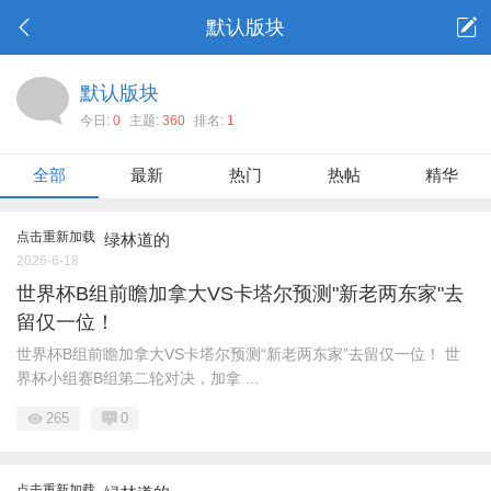
默认版块
默认版块
今日:
0
主题:
360
排名:
1
全部
最新
热门
热帖
精华
点击重新加载
绿林道的
2026-6-18
世界杯B组前瞻加拿大VS卡塔尔预测"新老两东家"去
留仅一位！
世界杯B组前瞻加拿大VS卡塔尔预测“新老两东家”去留仅一位！ 世
界杯小组赛B组第二轮对决，加拿 ...
265
0
点击重新加载